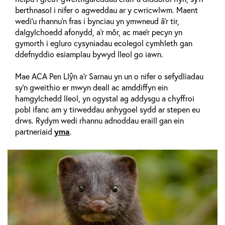
berthnasol i nifer o agweddau ar y cwricwlwm. Maent
wedi'u rhannu'n fras i bynciau yn ymwneud â'r tir,
dalgylchoedd afonydd, a'r môr, ac mae'r pecyn yn
gymorth i egluro cysyniadau ecolegol cymhleth gan
ddefnyddio esiamplau bywyd lleol go iawn.
Mae ACA Pen Llŷn a’r Sarnau yn un o nifer o sefydliadau
sy'n gweithio er mwyn deall ac amddiffyn ein
hamgylchedd lleol, yn ogystal ag addysgu a chyffroi
pobl ifanc am y tirweddau anhygoel sydd ar stepen eu
drws. Rydym wedi rhannu adnoddau eraill gan ein
partneriaid
yma
.