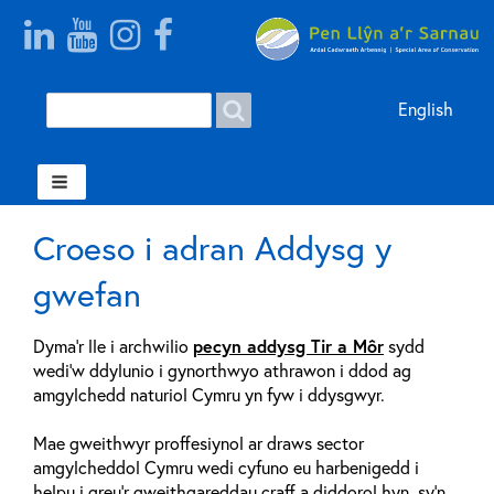
Search
Search
English
form
Welsh
Croeso i adran Addysg y
gwefan
Dyma’r lle i archwilio
pecyn addysg Tir a Môr
sydd
wedi’w ddylunio i gynorthwyo athrawon i ddod ag
amgylchedd naturiol Cymru yn fyw i ddysgwyr.
Mae gweithwyr proffesiynol ar draws sector
amgylcheddol Cymru wedi cyfuno eu harbenigedd i
helpu i greu'r gweithgareddau craff a diddorol hyn, sy'n