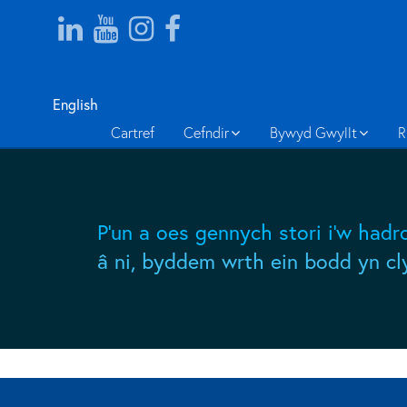
English
Cartref
Cefndir
Bywyd Gwyllt
R
P'un a oes gennych stori i'w ha
â ni, byddem wrth ein bodd yn c