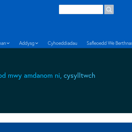
Search
Search
form
Welsh
han
Addysg
Cyhoeddiadau
Safleoedd We Berthna
wybod mwy amdanom ni,
cysylltwch