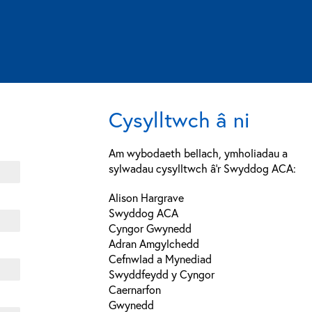
Cysylltwch â ni
Am wybodaeth bellach, ymholiadau a
sylwadau cysylltwch â’r Swyddog ACA:
Alison Hargrave
Swyddog ACA
Cyngor Gwynedd
Adran Amgylchedd
Cefnwlad a Mynediad
Swyddfeydd y Cyngor
Caernarfon
Gwynedd