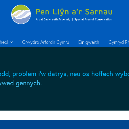
heoli
Crwydro Arfordir Cymru
Ein gwaith
Cymryd R
drodd, problem i'w datrys, neu os hoffech 
lywed gennych.