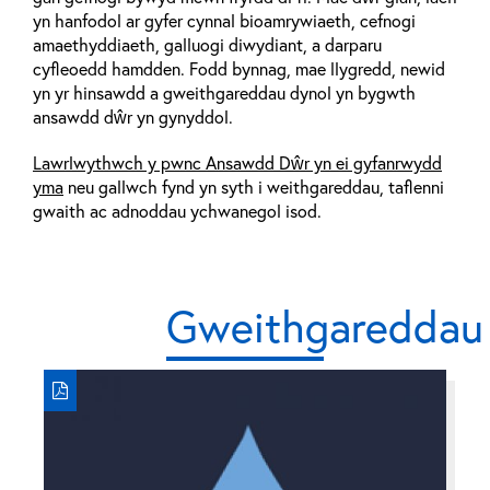
yn hanfodol ar gyfer cynnal bioamrywiaeth, cefnogi
amaethyddiaeth, galluogi diwydiant, a darparu
cyfleoedd hamdden. Fodd bynnag, mae llygredd, newid
yn yr hinsawdd a gweithgareddau dynol yn bygwth
ansawdd dŵr yn gynyddol.
Lawrlwythwch y pwnc Ansawdd Dŵr yn ei gyfanrwydd
yma
neu gallwch fynd yn syth i weithgareddau, taflenni
gwaith ac adnoddau ychwanegol isod.
Gweithgareddau