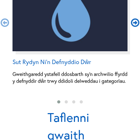
Sut Rydyn Ni’n Defnyddio Dŵr
D
Gweithgaredd ystafell ddosbarth sy'n archwilio ffyrdd
Y
y defnyddir dŵr trwy ddidoli delweddau i gategorïau.
ym
c
Taflenni
gwaith