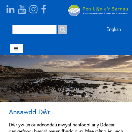
Search
Search
English
form
Welsh
Ansawdd Dŵr
Dŵr yw un o'r adnoddau mwyaf hanfodol ar y Ddaear,
gan gefnogi bywyd mewn ffyrdd di-ri. Mae dŵr glân, iach