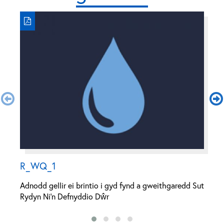
R_WQ_1
D
Adnodd gellir ei brintio i gyd fynd a gweithgaredd Sut
Ta
Rydyn Ni’n Defnyddio Dŵr
g