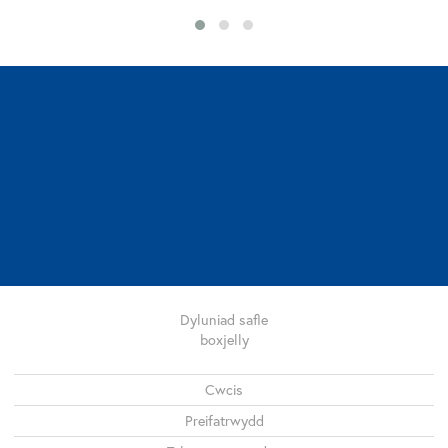
Dyluniad safle
boxjelly
Legal
Cwcis
Preifatrwydd