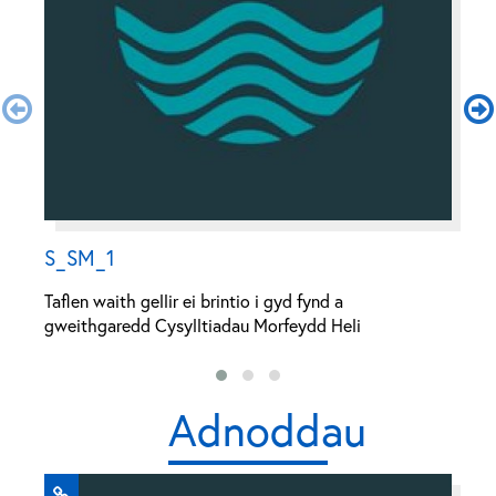
S_SM_1
S
Taflen waith gellir ei brintio i gyd fynd a
Ta
gweithgaredd Cysylltiadau Morfeydd Heli
g
Adnoddau