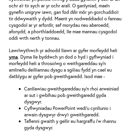
ochr a'r tir sych ar yr ochr arall. O ganlyniad, mae’n
gynefin unigryw iawn, gan fod dŵr môr yn gorchuddio’r
tir ddwywaith y dydd. Maent yn nodweddiadol o fannau
cysgodol ar yr arfordir, sef morydau neu aberoedd,
afonydd, a phorthladdoedd, lle mae mannau cysgodol
oddi wrth nerth y tonnau.
Lawrlwythwch yr adnodd llawn ar gyfer morfeydd heli
yma
. Dyma lle byddwch yn dod o hyd i gyflwyniad i
morfeydd heli a throsolwg o weithgareddau sy'n
amlinellu deilliannau dysgu a sgiliau fydd yn cael eu
datblygu ar gyfer pob gweithgaredd. Isod mae -
Canllawiau gweithgareddau sy'n rhoi arweiniad
ar sut i gwblhau pob gweithgaredd gyda
dysgwyr.
Cyflwyniadau PowerPoint wedi'u cynllunio i
arwain dysgwyr drwy'r gweithgaredd.
Taflenni gwaith y gellir eu hargraffu i'w rhannu
gyda dysgwyr.