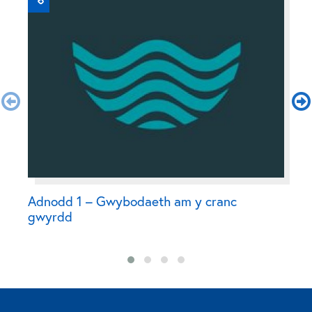
Adnodd 1 – Gwybodaeth am y cranc
A
gwyrdd