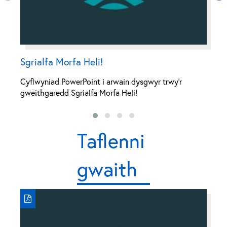
Sgrialfa Morfa Heli!
C
Cyflwyniad PowerPoint i arwain dysgwyr trwy’r
C
gweithgaredd Sgrialfa Morfa Heli!
g
Taflenni
gwaith