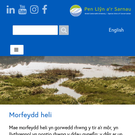
Search
Search
English
form
Welsh
Morfeydd heli
Mae morfeydd heli yn gorwedd rhwng y tir a'r môr, yn
llythrennol yn pontio rhwng y ddau gynefin: y dŵr ar un