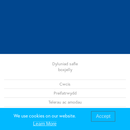
Dyluniad safle
boxjelly
Legal
Cwcis
Preifatrwydd
Telerau ac amodau
Map o’r safle
We use cookies on our website.
Accept
Learn More
01286 679495