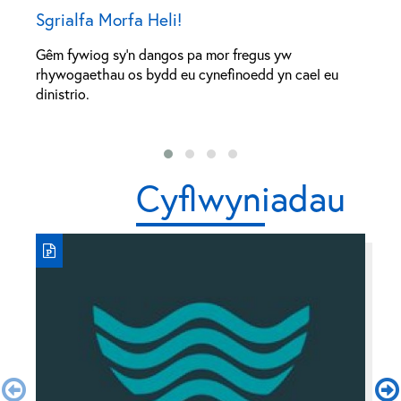
Sgrialfa Morfa Heli!
C
Gêm fywiog sy'n dangos pa mor fregus yw
G
rhywogaethau os bydd eu cynefinoedd yn cael eu
pa
dinistrio.
y
Cyflwyniadau